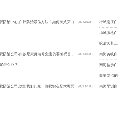
蚁防治中心,白蚁防治最佳方法？如何有效灭白
禅城南庄白
2023-04-05
禅城张槎白
蚁后灭其王
蚁防治公司-白蚁是家庭装修危害的罪魁祸首，
南海黄岐白
2023-04-05
蚁怎么办？
南海盐步白
白蚁防治的
蚁防治公司,扰乱我们的家，白蚁实在是太可恶
南海平洲白
2023-04-05