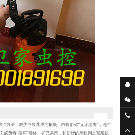
在
微
400
防治方法，减少白蚁造成的损失。白蚁俗称“无牙老虎”，是世
TO
，工蚁负责“破坏”墙体、扩充巢穴，长翅膀的黑蚁则是繁殖蚁，