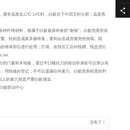
常温度在22℃-24℃时，白蚁在下午四五时分群；温度再
种纤维材料，都属于白蚁最喜啃食的“食物”。白蚁危害所造
严重。轻则造成家具被啃食，重则会造成房屋突然倒塌。因
触的墙体部位进行处理；打墙、改线完工后对线槽、线盒进行
net
台的门窗和木地板，通过平口螺丝刀的敲击听身影可以辨认有
染。用纸做好登记，不可以遗漏任何巢穴。白蚁危害程度的判
个以上的巢穴就是严重白蚁感染。
庙白蚁防治中心
没有了！