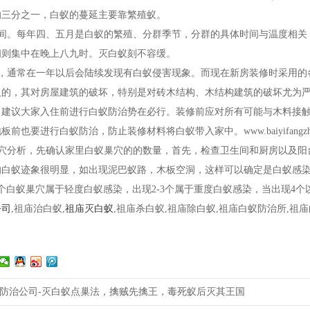
的三分之一，白蚁的蔓延主要靠繁殖蚁。
。每年四、五月是白蚁的繁殖、分群季节，分群的具体时间与温度相关，通
间则集中在晚上八九时。灭白蚁刻不容缓。
，通常在一年以后会陆续发现有白蚁侵害现象。而现在新房装修时采用的各
人的，其对房屋建筑的破坏，特别是对砖木结构、木结构建筑的破坏尤为
司建议大家入住前进行白蚁防治势在必行。装修前应对所有可能与木料接
前也要进行白蚁防治，防止装修材料将白蚁带入家中。www.baiyifangzhi.
穴分析，先确认家里白蚁巢穴的的数量，首先，检查卫生间和厨房以及阳
的白蚁迹象很明显，如出现泥巴蚁路，木板空洞，这样可以确定是白蚁感
个白蚁巢穴属于轻度白蚁感染，出现2-3个属于重度白蚁感染，当出现4
公司
,祖庙治白蚁,
祖庙灭白蚁
,祖庙杀白蚁,祖庙除白蚁,祖庙白蚁防治所,祖
防治公司-灭白蚁点巢法，擒贼先擒王，毒死蚁后灭其王国