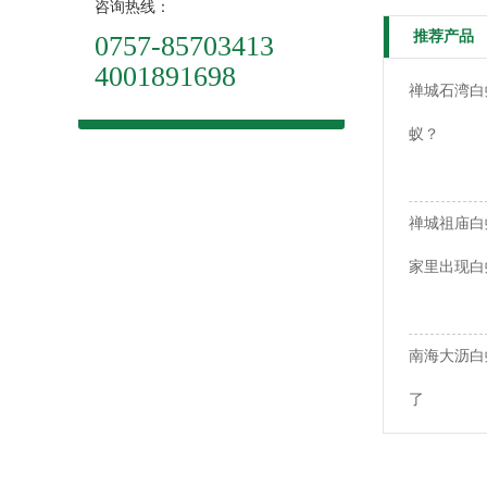
咨询热线：
推荐产品
0757-85703413
4001891698
禅城石湾白
蚁？
禅城祖庙白
家里出现白
南海大沥白
了