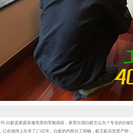
司-白蚁是家庭装修危害的罪魁祸首，家里出现白蚁怎么办？专业的白蚁
，已在地球上生存了2.5亿年。白蚁的内部分工明确，蚁王蚁后负责产卵